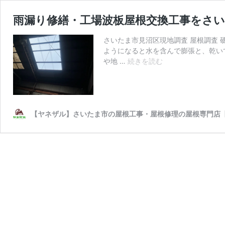
雨漏り修繕・工場波板屋根交換工事をさ
さいたま市見沼区現地調査 屋根調査
ようになると水を含んで膨張と、乾い
雨
や地 …
続きを読む
漏
り
修
繕・
工
【ヤネザル】さいたま市の屋根工事・屋根修理の屋根専門店【相
場
波
板
屋
根
交
換
工
事
を