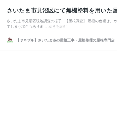
さいたま市見沼区にて無機塗料を用いた
さいたま市見沼区現地調査の様子 【屋根調査】 屋根の色褪せ、
さ
てしまう場合もありま …
続きを読む
い
た
【ヤネザル】さいたま市の屋根工事・屋根修理の屋根専門店【相
ま
市
見
沼
区
に
て
無
機
塗
料
を
用
い