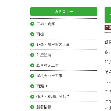
カテゴリー
工場・倉庫
外
雨樋
皆
外壁・屋根塗装工事
さ
外壁塗装
1
葺き替え工事
そ
屋根カバー工事
つ
雨漏り
こ
価格・相場に関して
さ
新着情報
い