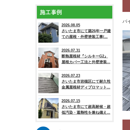
施工事例
バ
2026.08.05
さいたま市にて築26年一戸建
ての屋根・外壁塗装工事/...
2026.07.31
断熱屋根材『シルキーG2』
屋根カバー工法と外壁塗装...
2026.07.23
さいたま市岩槻区にて耐久性
金属屋根材ディプロマット...
2026.07.15
さいたま市にて超高耐候・超
低汚染・遮熱性を兼ね備え...