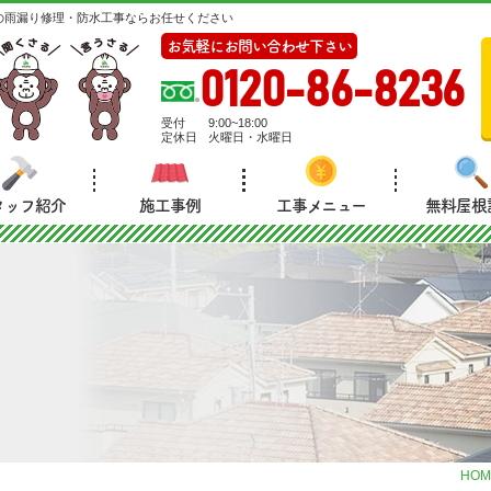
の雨漏り修理・防水工事ならお任せください
お気軽にお問い合わせ下さい
0120-86-8236
受付
9:00~18:00
定休日
火曜日・水曜日
タッフ紹介
施工事例
工事メニュー
無料屋根
HOM