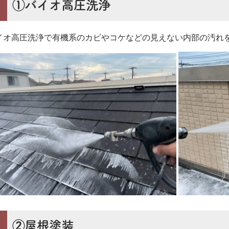
①バイオ高圧洗浄
イオ高圧洗浄で
有機系のカビやコケなどの見えない内部の汚れ
②屋根塗装