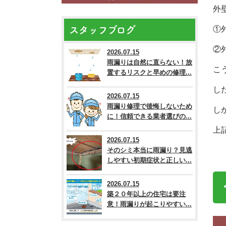
外
スタッフブログ
①
②
2026.07.15
雨漏りは自然に直らない！放
こ
置するリスクと早めの修理...
し
2026.07.15
雨漏り修理で後悔しないため
し
に！信頼できる業者選びの...
上
2026.07.15
そのシミ本当に雨漏り？見逃
しやすい初期症状と正しい...
2026.07.15
築２０年以上の住宅は要注
意！雨漏りが起こりやすい...