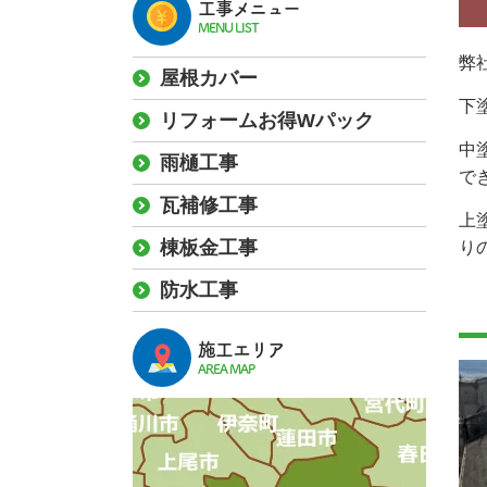
工事メニュー
MENU LIST
弊
屋根カバー
下
リフォームお得Wパック
中
雨樋工事
で
瓦補修工事
上
棟板金工事
り
防水工事
施工エリア
AREA MAP