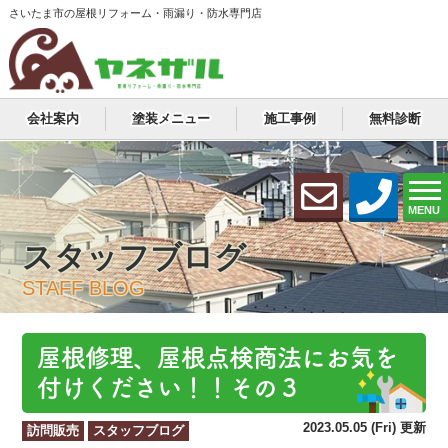
さいたま市の屋根リフォーム・雨漏り・防水専門店
会社案内
塗装メニュー
施工事例
無料診断
MENU
スタッフブログ
STAFF BLOG
屋根修理、屋根点検商法にお気を
付けください！！その３
2023.05.05 (Fri) 更新
訪問販売
スタッフブログ