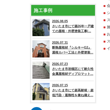
施工事例
2026.08.05
さいたま市にて築26年一戸建
ての屋根・外壁塗装工事/...
2026.07.31
断熱屋根材『シルキーG2』
屋根カバー工法と外壁塗装...
2026.07.23
さいたま市岩槻区にて耐久性
金属屋根材ディプロマット...
2026.07.15
さいたま市にて超高耐候・超
低汚染・遮熱性を兼ね備え...