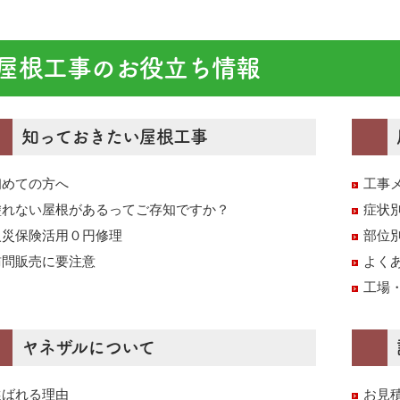
屋根工事のお役立ち情報
知っておきたい屋根工事
初めての方へ
工事
塗れない屋根があるってご存知ですか？
症状
火災保険活用０円修理
部位
訪問販売に要注意
よく
工場
ヤネザルについて
選ばれる理由
お見