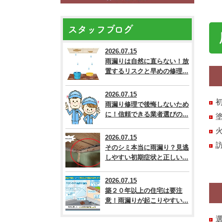
スタッフブログ
2026.07.15
雨漏りは自然に直らない！放
置するリスクと早めの修理...
2026.07.15
雨漏り修理で後悔しないため
に！信頼できる業者選びの...
2026.07.15
そのシミ本当に雨漏り？見逃
しやすい初期症状と正しい...
2026.07.15
築２０年以上の住宅は要注
意！雨漏りが起こりやすい...