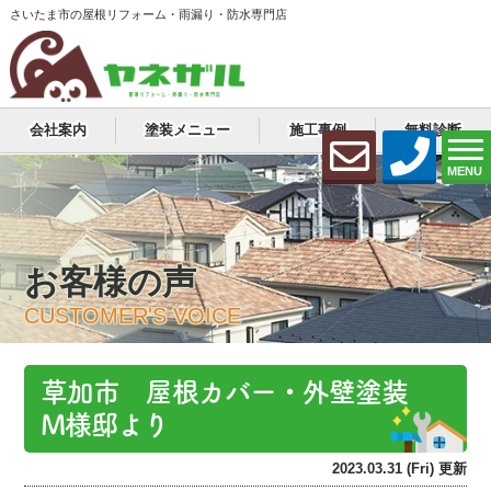
さいたま市の屋根リフォーム・雨漏り・防水専門店
会社案内
塗装メニュー
施工事例
無料診断
MENU
お客様の声
CUSTOMER'S VOICE
草加市 屋根カバー・外壁塗装
M様邸より
2023.03.31 (Fri) 更新