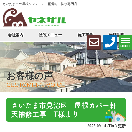
さいたま市の屋根リフォーム・雨漏り・防水専門店
会社案内
塗装メニュー
施工事例
無料診断
MENU
お客様の声
CUSTOMER'S VOICE
さいたま市見沼区 屋根カバー軒
天補修工事 T様より
2023.09.14 (Thu) 更新