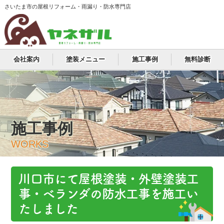
さいたま市の屋根リフォーム・雨漏り・防水専門店
会社案内
塗装メニュー
施工事例
無料診断
施工事例
WORKS
川口市にて屋根塗装・外壁塗装工
事・ベランダの防水工事を施工い
たしました