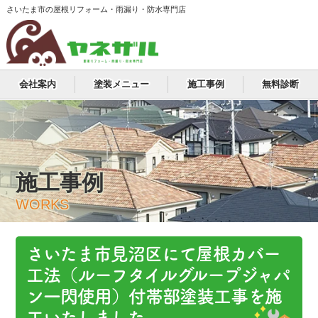
さいたま市の屋根リフォーム・雨漏り・防水専門店
会社案内
塗装メニュー
施工事例
無料診断
施工事例
WORKS
さいたま市見沼区にて屋根カバー
工法（ルーフタイルグループジャパ
ン一閃使用）付帯部塗装工事を施
工いたしました