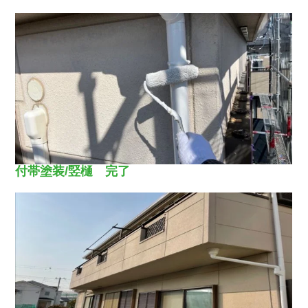
付帯塗装/竪樋 完了