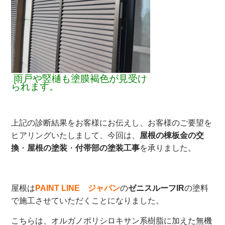
雨戸や竪樋も塗膜褐色が見受け
られます。
上記の診断結果をお客様にお伝えし、お客様のご要望を
ヒアリングいたしまして、今回は、
屋根の棟板金の交
換
・
屋根の塗装
・
付帯部の塗装工事
を承りました。
屋根は
PAINT LINE ジャパン
の
ゼニスルーフIR
の塗料
で施工させていただくことになりました。
こちらは、オルガノポリシロキサン系樹脂に加えた無機