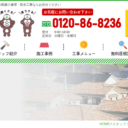
の雨漏り修理・防水工事ならお任せください
お気軽にお問い合わせ下さい
0120-86-8236
受付
9:00~18:00
定休日
火曜日・水曜日
タッフ紹介
施工事例
工事メニュー
無料屋根
HOME
/
スタッフ