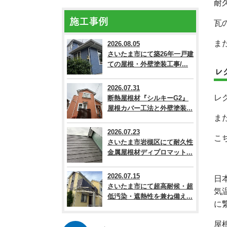
耐
施工事例
瓦
ま
2026.08.05
さいたま市にて築26年一戸建
ての屋根・外壁塗装工事/...
レ
2026.07.31
レ
断熱屋根材『シルキーG2』
屋根カバー工法と外壁塗装...
ま
2026.07.23
こ
さいたま市岩槻区にて耐久性
金属屋根材ディプロマット...
2026.07.15
日
さいたま市にて超高耐候・超
気
低汚染・遮熱性を兼ね備え...
に
屋