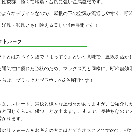
久性抜群、軽くて地震・台風に強い金属屋根です。
のようなデザインなので、屋根の下の空気が流通しやすく、断
た洋風・和風ともに映える美しい4色展開です！
クトルーフ
クトとはスペイン語で『まっすぐ』という意味で、直線を活か
た通気性に優れた形状のため、マックス瓦と同様に、断冷熱効
ちらは、ブラックとブラウンの2色展開です！
本瓦、スレート、鋼板と様々な屋根材がありますが、ご紹介し
温と同じくらいに保つことが出来ます。丈夫で、長持ちなので
繋がります。
根のリフォームをお考えの方にはとてもオススメですので、ぜ