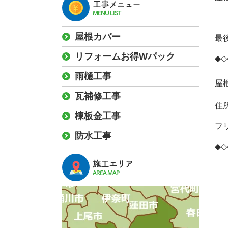
工事メニュー
MENU LIST
屋根カバー
最
リフォームお得Wパック
◆◇
雨樋工事
屋
瓦補修工事
住
棟板金工事
フリ
防水工事
◆◇
施工エリア
AREA MAP