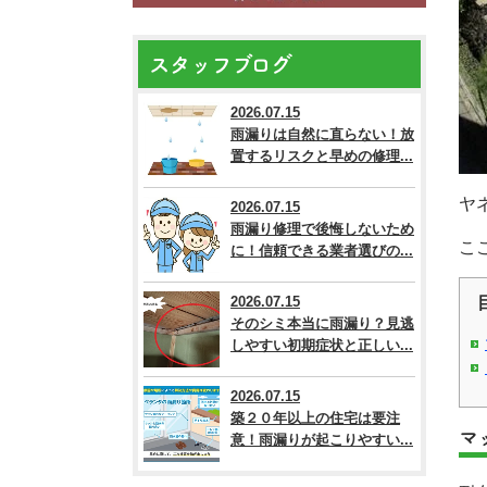
スタッフブログ
2026.07.15
雨漏りは自然に直らない！放
置するリスクと早めの修理...
ヤ
2026.07.15
雨漏り修理で後悔しないため
こ
に！信頼できる業者選びの...
2026.07.15
そのシミ本当に雨漏り？見逃
しやすい初期症状と正しい...
2026.07.15
築２０年以上の住宅は要注
マ
意！雨漏りが起こりやすい...