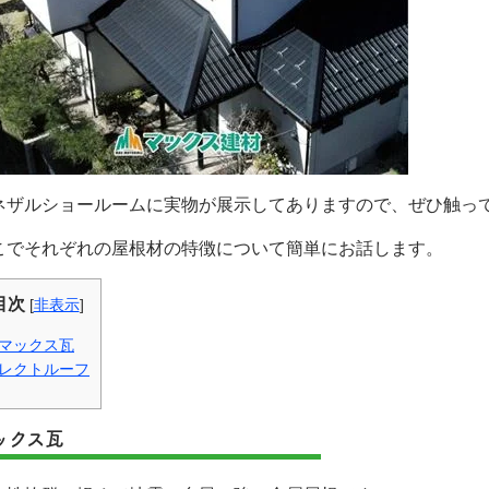
ネザルショールームに実物が展示してありますので、ぜひ触っ
こでそれぞれの屋根材の特徴について簡単にお話します。
目次
[
非表示
]
マックス瓦
レクトルーフ
ックス瓦