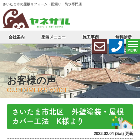
さいたま市の屋根リフォーム・雨漏り・防水専門店
会社案内
塗装メニュー
施工事例
無料診断
MENU
お客様の声
CUSTOMER'S VOICE
さいたま市北区 外壁塗装・屋根
カバー工法 K様より
2023.02.04 (Sat) 更新