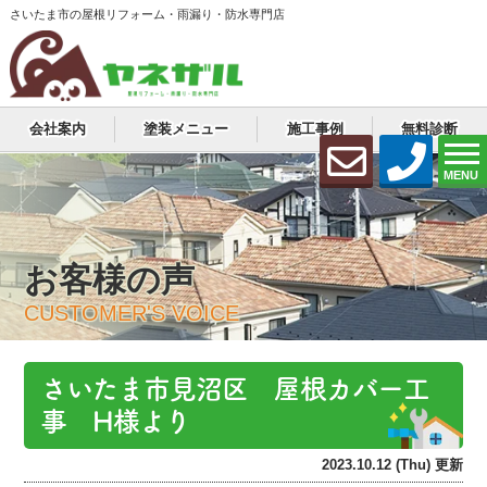
さいたま市の屋根リフォーム・雨漏り・防水専門店
会社案内
塗装メニュー
施工事例
無料診断
MENU
お客様の声
CUSTOMER'S VOICE
さいたま市見沼区 屋根カバー工
事 H様より
2023.10.12 (Thu) 更新