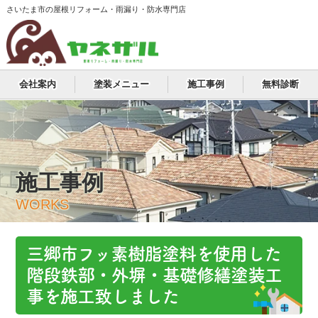
さいたま市の屋根リフォーム・雨漏り・防水専門店
会社案内
塗装メニュー
施工事例
無料診断
施工事例
WORKS
三郷市フッ素樹脂塗料を使用した
階段鉄部・外塀・基礎修繕塗装工
事を施工致しました