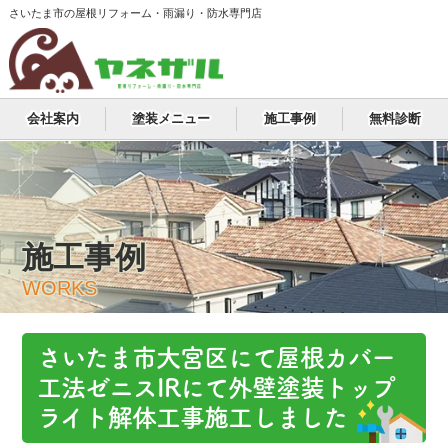
さいたま市の屋根リフォーム・雨漏り・防水専門店
会社案内
塗装メニュー
施工事例
無料診断
施工事例
WORKS
さいたま市大宮区にて屋根カバー
工法ゼニスIRにて外壁塗装トップ
ライト解体工事施工しました