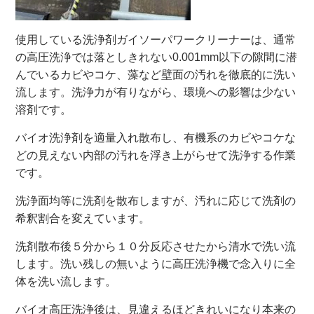
使用している洗浄剤ガイソーパワークリーナーは、通常
の高圧洗浄では落としきれない0.001mm以下の隙間に潜
んでいるカビやコケ、藻など壁面の汚れを徹底的に洗い
流します。洗浄力が有りながら、環境への影響は少ない
溶剤です。
バイオ洗浄剤を適量入れ散布し、有機系のカビやコケな
どの見えない内部の汚れを浮き上がらせて洗浄する作業
です。
洗浄面均等に洗剤を散布しますが、汚れに応じて洗剤の
希釈割合を変えています。
洗剤散布後５分から１０分反応させたから清水で洗い流
します。洗い残しの無いように高圧洗浄機で念入りに全
体を洗い流します。
バイオ高圧洗浄後は、見違えるほどきれいになり本来の