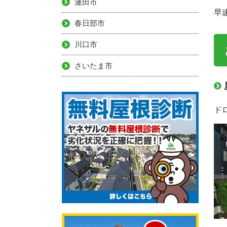
蓮田市
早
春日部市
川口市
さいたま市
ド