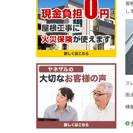
屋
し
ス
雨
棟