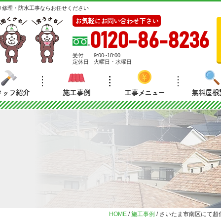
り修理・防水工事ならお任せください
お気軽にお問い合わせ下さい
0120-86-8236
受付
9:00~18:00
定休日
火曜日・水曜日
タッフ紹介
施工事例
工事メニュー
無料屋根
HOME
/
施工事例
/
さいたま市南区にて超低