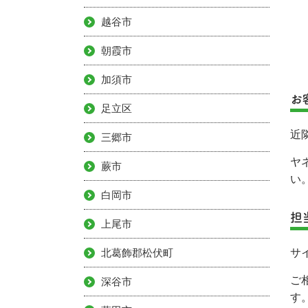
越谷市
朝霞市
加須市
お
足立区
近
三郷市
ヤ
蕨市
い
白岡市
担
上尾市
北葛飾郡松伏町
サ
ご
深谷市
す