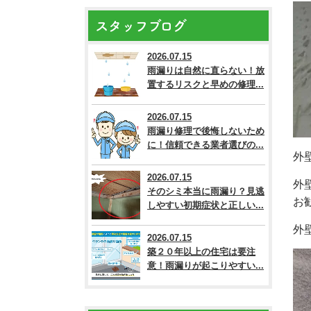
スタッフブログ
2026.07.15
雨漏りは自然に直らない！放
置するリスクと早めの修理...
2026.07.15
雨漏り修理で後悔しないため
に！信頼できる業者選びの...
外
2026.07.15
外
そのシミ本当に雨漏り？見逃
お
しやすい初期症状と正しい...
外
2026.07.15
築２０年以上の住宅は要注
意！雨漏りが起こりやすい...