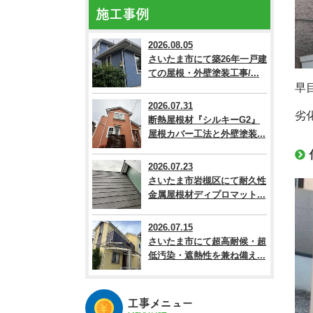
施工事例
2026.08.05
さいたま市にて築26年一戸建
ての屋根・外壁塗装工事/...
早
2026.07.31
劣
断熱屋根材『シルキーG2』
屋根カバー工法と外壁塗装...
2026.07.23
さいたま市岩槻区にて耐久性
金属屋根材ディプロマット...
2026.07.15
さいたま市にて超高耐候・超
低汚染・遮熱性を兼ね備え...
工事メニュー