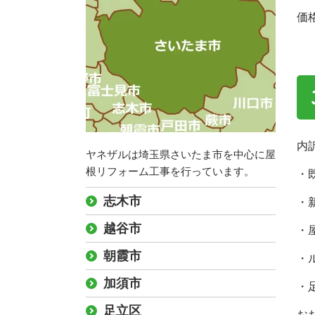
価
内
ヤネザルは埼玉県さいたま市を中心に屋
根リフォーム工事を行っています。
・
志木市
・
越谷市
・
朝霞市
・
加須市
・
足立区
お