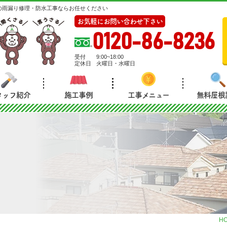
の雨漏り修理・防水工事ならお任せください
お気軽にお問い合わせ下さい
0120-86-8236
受付
9:00~18:00
定休日
火曜日・水曜日
タッフ紹介
施工事例
工事メニュー
無料屋根
H