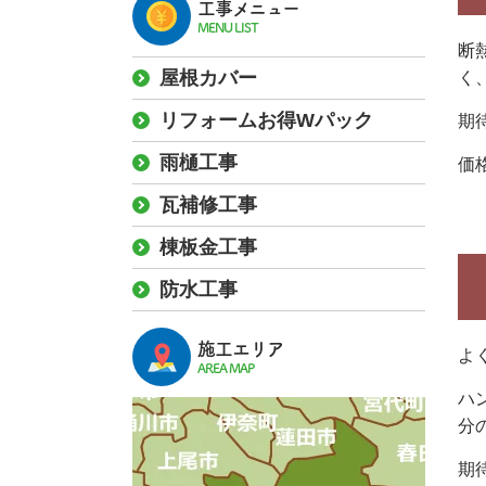
工事メニュー
MENU LIST
断
屋根カバー
く
リフォームお得Wパック
期
雨樋工事
価
瓦補修工事
棟板金工事
防水工事
施工エリア
よ
AREA MAP
ハ
分
期