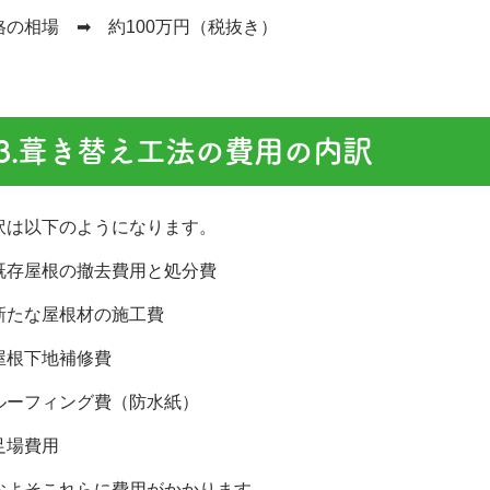
格の相場 ➡ 約100万円（税抜き）
3.葺き替え工法の費用の内訳
訳は以下のようになります。
既存屋根の撤去費用と処分費
新たな屋根材の施工費
屋根下地補修費
ルーフィング費（防水紙）
足場費用
およそこれらに費用がかかります。