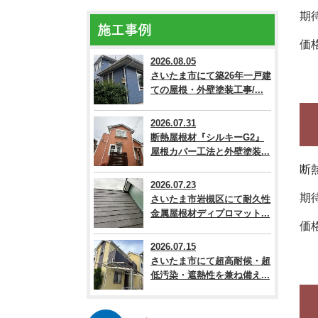
期
施工事例
価
2026.08.05
さいたま市にて築26年一戸建
ての屋根・外壁塗装工事/...
2026.07.31
断熱屋根材『シルキーG2』
屋根カバー工法と外壁塗装...
断
2026.07.23
期
さいたま市岩槻区にて耐久性
金属屋根材ディプロマット...
価
2026.07.15
さいたま市にて超高耐候・超
低汚染・遮熱性を兼ね備え...