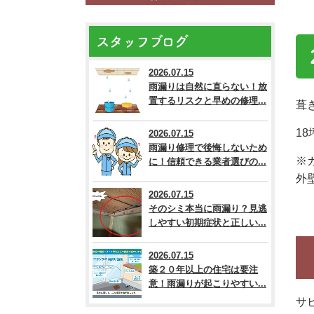
スタッフブログ
2026.07.15
雨漏りは自然に直らない！放
置するリスクと早めの修理...
葺
1
2026.07.15
雨漏り修理で後悔しないため
※
に！信頼できる業者選びの...
外
2026.07.15
そのシミ本当に雨漏り？見逃
しやすい初期症状と正しい...
2026.07.15
築２０年以上の住宅は要注
意！雨漏りが起こりやすい...
サ