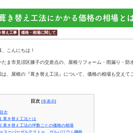
葺き替え工法にかかる価格の相場と
き替え工事
価格・相場に関して
様、こんにちは！
いたま市見沼区膝子の交差点の、屋根リフォーム・雨漏り・防
回は、屋根の『葺き替え工法』について、価格の相場も交えて
目次
[
非表示
]
目次
1.葺き替え工法とは
2.葺き替え工法の坪数ごとの価格の相場
≪スーパーガルテクト≫ ガルバリウム鋼板