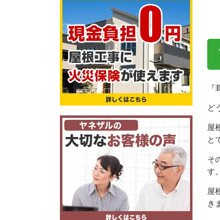
『
ど
屋
と
そ
す
屋
き