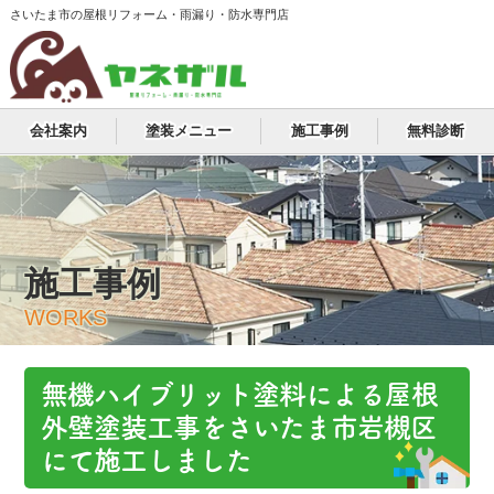
さいたま市の屋根リフォーム・雨漏り・防水専門店
会社案内
塗装メニュー
施工事例
無料診断
施工事例
WORKS
無機ハイブリット塗料による屋根
外壁塗装工事をさいたま市岩槻区
にて施工しました